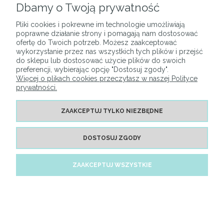
165,00 zł
Dbamy o Twoją prywatność
DO KOSZYKA
Pliki cookies i pokrewne im technologie umożliwiają
poprawne działanie strony i pomagają nam dostosować
ofertę do Twoich potrzeb. Możesz zaakceptować
wykorzystanie przez nas wszystkich tych plików i przejść
do sklepu lub dostosować użycie plików do swoich
preferencji, wybierając opcję "Dostosuj zgody".
Więcej o plikach cookies przeczytasz w naszej Polityce
prywatności.
ZAAKCEPTUJ TYLKO NIEZBĘDNE
Naklejka "Kwiecista Dolina – łuk – śpiący miś – beige"
145,00 zł
DOSTOSUJ ZGODY
DO KOSZYKA
ZAAKCEPTUJ WSZYSTKIE