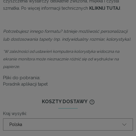
czyszczenia wystarczy delikatnie zwilżona, miękka i czysta
szmatka. Po więcej informacji technicznych
KLIKNIJ TUTAJ
.
Potrzebujesz innego formatu? Istnieje możliwość personalizacji
lub dostosowania tapety (np. indywidualny rozmiar, kolorystyka).
*W zależności od ustawień komputera kolorystyka widoczna na
ekranie monitora może nieznacznie różnić się od wydruków na
papierze.
Pliki do pobrania:
Poradnik aplikacji tapet
KOSZTY DOSTAWY
CENA NIE ZAWIERA
KOSZTÓW PŁATNOŚ
Kraj wysyłki: