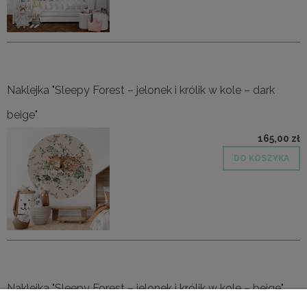
Naklejka "Sleepy Forest – jelonek i królik w kole – dark
beige"
165,00 zł
DO KOSZYKA
Naklejka "Sleepy Forest – jelonek i królik w kole – beige"