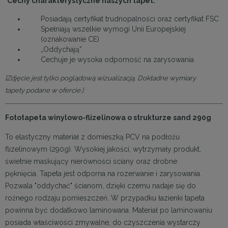
Cechy charakterystyczne naszych tapet:
Posiadają certyfikat trudnopalności oraz certyfikat FSC
Spełniają wszelkie wymogi Unii Europejskiej
(oznakowanie CE)
„Oddychają”
Cechuje je wysoka odporność na zarysowania
[Zdjęcie jest tylko poglądową wizualizacją. Dokładne wymiary
tapety podane w ofercie.]
Fototapeta winylowo-flizelinowa o strukturze sand 290g
To elastyczny materiał z domieszką PCV na podłożu
flizelinowym (290g). Wysokiej jakości, wytrzymały produkt,
świetnie maskujący nierówności ściany oraz drobne
pęknięcia. Tapeta jest odporna na rozerwanie i zarysowania.
Pozwala "oddychać" ścianom, dzięki czemu nadaje się do
rożnego rodzaju pomieszczeń. W przypadku łazienki tapeta
powinna być dodatkowo laminowana. Materiał po laminowaniu
posiada właściwości zmywalne, do czyszczenia wystarczy