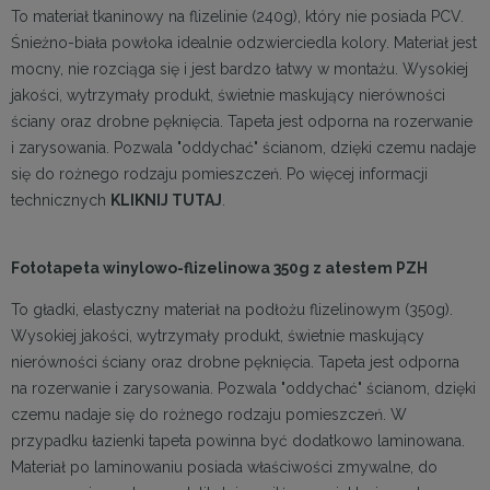
To materiał tkaninowy na flizelinie (240g), który nie posiada PCV.
Śnieżno-biała powłoka idealnie odzwierciedla kolory. Materiał jest
mocny, nie rozciąga się i jest bardzo łatwy w montażu. Wysokiej
jakości, wytrzymały produkt, świetnie maskujący nierówności
ściany oraz drobne pęknięcia. Tapeta jest odporna na rozerwanie
i zarysowania. Pozwala "oddychać" ścianom, dzięki czemu nadaje
się do rożnego rodzaju pomieszczeń. Po więcej informacji
technicznych
KLIKNIJ TUTAJ
.
Fototapeta winylowo-flizelinowa 350g z atestem PZH
To gładki, elastyczny materiał na podłożu flizelinowym (350g).
Wysokiej jakości, wytrzymały produkt, świetnie maskujący
nierówności ściany oraz drobne pęknięcia. Tapeta jest odporna
na rozerwanie i zarysowania. Pozwala "oddychać" ścianom, dzięki
czemu nadaje się do rożnego rodzaju pomieszczeń. W
przypadku łazienki tapeta powinna być dodatkowo laminowana.
Materiał po laminowaniu posiada właściwości zmywalne, do