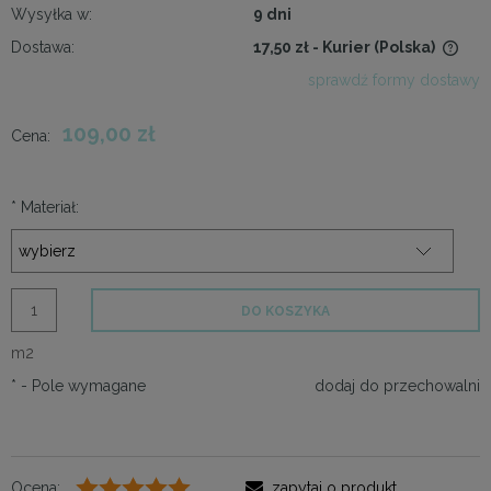
Wysyłka w:
9 dni
Dostawa:
17,50 zł
- Kurier
(Polska)
Cena nie zawiera ewentualnych kosztów płatności
sprawdź formy dostawy
109,00 zł
Cena:
*
Materiał:
DO KOSZYKA
m2
*
- Pole wymagane
dodaj do przechowalni
Ocena:
zapytaj o produkt