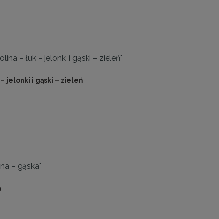
ina – łuk – jelonki i gąski – zieleń"
– jelonki i gąski – zieleń
ina – gąska"
a