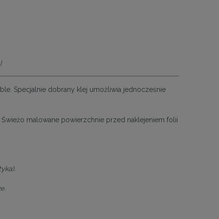
]
meble. Specjalnie dobrany klej umożliwia jednocześnie
ń. Świeżo malowane powierzchnie przed naklejeniem folii
yka).
e.