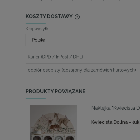
KOSZTY DOSTAWY
Kraj wysyłki:
CENA NIE ZAWIERA EWENTU
KOSZTÓW PŁATNOŚCI
Kurier
(DPD / InPost / DHL)
odbiór osobisty
(dostępny dla zamówień hurtowych)
PRODUKTY POWIĄZANE
Naklejka "Kwiecista Do
Kwiecista Dolina – łuk 