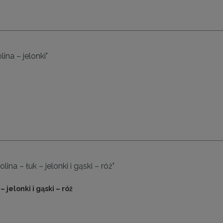
lina – jelonki"
ina – łuk – jelonki i gąski – róż"
– jelonki i gąski – róż