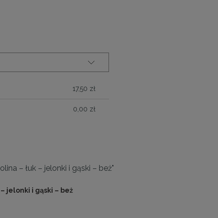
ALNYCH
17,50 zł
0,00 zł
lina – łuk – jelonki i gąski – beż"
– jelonki i gąski – beż