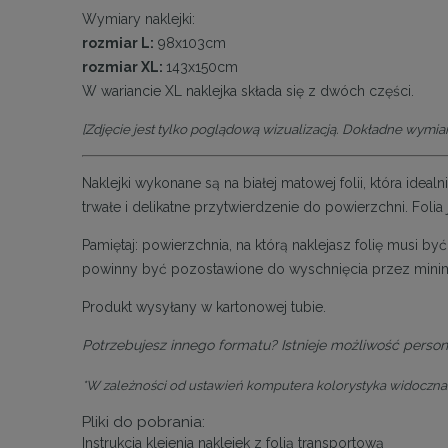
Wymiary naklejki:
rozmiar L:
98x103cm
rozmiar XL:
143x150cm
W wariancie XL naklejka składa się z dwóch części.
[Zdjęcie jest tylko poglądową wizualizacją. Dokładne wymiar
Naklejki wykonane są na białej matowej folii, która idea
trwałe i delikatne przytwierdzenie do powierzchni. Foli
Pamiętaj: powierzchnia, na którą naklejasz folię musi 
powinny być pozostawione do wyschnięcia przez minim
Produkt wysyłany w kartonowej tubie.
Potrzebujesz innego formatu? Istnieje możliwość persona
*W zależności od ustawień komputera kolorystyka widoczna 
Pliki do pobrania:
Instrukcja klejenia naklejek z folią transportową