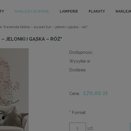
TY
NAKLEJKI ŚCIENNE
LAMPERIE
PLAKATY
NAKLEJK
a "Kwiecista Dolina – wysoki łuk – jelonki i gąska – róż"
– JELONKI I GĄSKA – RÓŻ"
Dostępność:
Wysyłka w:
Dostawa:
170,00 zł
Cena:
*
Format:
szt.