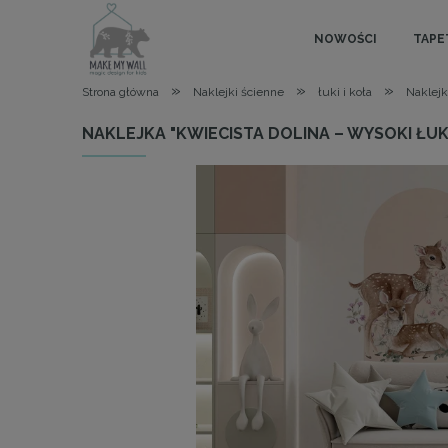
NOWOŚCI
TAPE
»
»
»
Strona główna
Naklejki ścienne
łuki i koła
Naklejk
NAKLEJKA "KWIECISTA DOLINA – WYSOKI ŁUK 