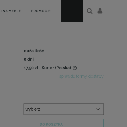
I NA MEBLE
PROMOCJE
duża ilość
9 dni
17,50 zł
- Kurier
(Polska)
sprawdź formy dostawy
Cena nie zawiera ewentualnych
kosztów płatności
DO KOSZYKA