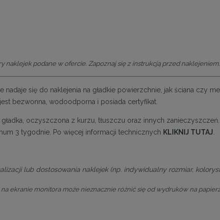
y naklejek podane w ofercie. Zapoznaj się z instrukcją przed naklejeniem.
lnie nadaje się do naklejenia na gładkie powierzchnie, jak ściana czy 
a jest bezwonna, wodoodporna i posiada certyfikat.
być gładka, oczyszczona z kurzu, tłuszczu oraz innych zanieczyszcze
um 3 tygodnie. Po więcej informacji technicznych
KLIKNIJ TUTAJ
.
lizacji lub dostosowania naklejek (np. indywidualny rozmiar, koloryst
na ekranie monitora może nieznacznie różnić się od wydruków na papierz