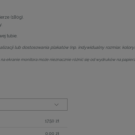
ierze (180g).
ty.
ej tubie.
lizacji lub dostosowania plakatów (np. indywidualny rozmiar, kolorys
na ekranie monitora może nieznacznie różnić się od wydruków na papierz
ALNYCH
17,50 zł
0,00 zł