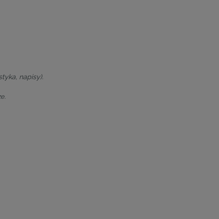
tyka, napisy).
e.