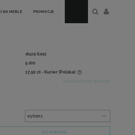
I NA MEBLE
PROMOCJE
duża ilość
5 dni
17,50 zł
- Kurier
(Polska)
sprawdź formy dostawy
Cena nie zawiera ewentualnych
kosztów płatności
DO KOSZYKA