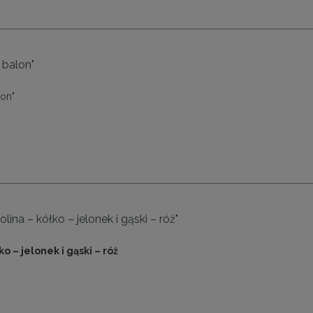
 balon"
lon"
lina – kółko – jelonek i gąski – róż"
o – jelonek i gąski – róż