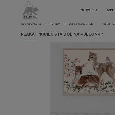
NOWOŚCI
TAPE
»
»
»
Strona główna
Plakaty
Dla dziewczynek
Plakat "Kw
PLAKAT "KWIECISTA DOLINA – JELONKI"