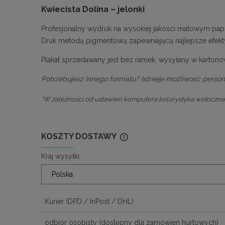
Kwiecista Dolina – jelonki
Profesjonalny wydruk na wysokiej jakości matowym pap
Druk metodą pigmentową zapewniającą najlepsze efek
Plakat sprzedawany jest bez ramek, wysyłany w kartonow
Potrzebujesz innego formatu? Istnieje możliwość persona
*W zależności od ustawień komputera kolorystyka widoczna 
KOSZTY DOSTAWY
Kraj wysyłki:
CENA NIE ZAWIERA EWENTU
KOSZTÓW PŁATNOŚCI
Kurier
(DPD / InPost / DHL)
odbiór osobisty
(dostępny dla zamówień hurtowych)