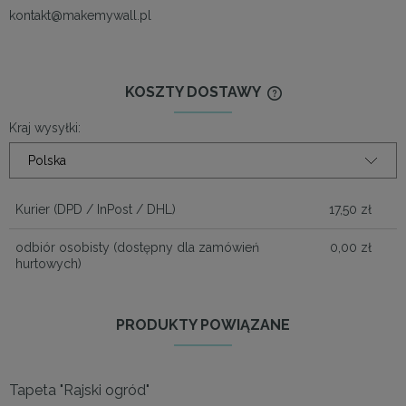
kontakt@makemywall.pl
KOSZTY DOSTAWY
CENA NIE ZAWIERA
KOSZTÓW PŁATNOŚ
Kraj wysyłki:
Kurier
(DPD / InPost / DHL)
17,50 zł
odbiór osobisty
(dostępny dla zamówień
0,00 zł
hurtowych)
PRODUKTY POWIĄZANE
Tapeta "Rajski ogród"