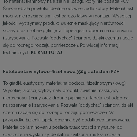
To materiał tkaninowy na flizelinie (240g), który nie posiada PCV.
Śnieżno-biała powłoka idealnie odzwierciedla kolory. Materiał jest
mocny, nie rozciąga się i jest bardzo łatwy w montażu. Wysokiej
jakości, wytrzymały produkt, świetnie maskujący nierówności
ściany oraz drobne pęknięcia. Tapeta jest odporna na rozerwanie
i zarysowania. Pozwala "oddychać" ścianom, dzięki czemu nadaje
się do rożnego rodzaju pomieszczeń. Po więcej informacji
technicznych
KLIKNIJ TUTAJ
.
Fototapeta winylowo-flizelinowa 350g z atestem PZH
To gładki, elastyczny materiał na podłożu flizelinowym (350g).
Wysokiej jakości, wytrzymały produkt, świetnie maskujący
nierówności ściany oraz drobne pęknięcia. Tapeta jest odporna
na rozerwanie i zarysowania. Pozwala "oddychać" ścianom, dzięki
czemu nadaje się do rożnego rodzaju pomieszczeń. W
przypadku łazienki tapeta powinna być dodatkowo laminowana.
Materiał po laminowaniu posiada właściwości zmywalne, do
czyszczenia wystarczy delikatnie zwilżona, miękka i czysta