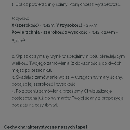
1. Oblicz powierzchnię ściany, którą chcesz wytapetować.
Przykład:
X (szerokość)
= 3,42m,
Y (wysokość)
= 2,55m
Powierzchnia = szerokość x wysokość
= 3,42 x 2,55m =
2
8,72m
2. Wpisz otrzymany wynik w specjalnym polu określającym
wielkość Twojego zamówienia (z dokładnością do dwóch
miejsc po przecinku).
3. Składając zamówienie wpisz w uwagach wymiary ściany,
podając jej szerokość i wysokość.
4. Po złożeniu zamówienia prześlemy Ci wizualizację
dostosowaną już do wymiarów Twojej ściany z propozycją
podziału na pasy (bryty).
Cechy charakterystyczne naszych tapet: