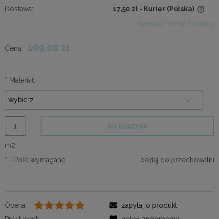
Dostawa:
17,50 zł
- Kurier
(Polska)
Cena nie zawiera ewentualnych kosztów płatności
sprawdź formy dostawy
109,00 zł
Cena:
*
Materiał:
DO KOSZYKA
m2
*
- Pole wymagane
dodaj do przechowalni
Ocena:
zapytaj o produkt
Producent:
poleć znajomemu