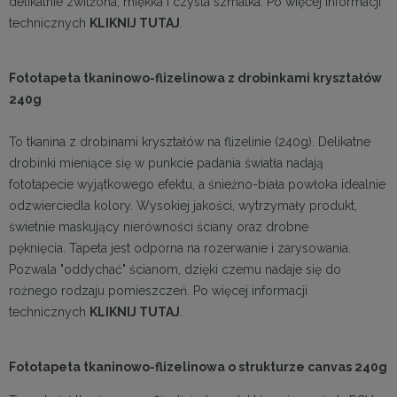
delikatnie zwilżona, miękka i czysta szmatka. Po więcej informacji
technicznych
KLIKNIJ TUTAJ
.
Fototapeta tkaninowo-flizelinowa z drobinkami kryształów
240g
To tkanina z drobinami kryształów na flizelinie (240g). Delikatne
drobinki mieniące się w punkcie padania światła nadają
fototapecie wyjątkowego efektu, a śnieżno-biała powłoka idealnie
odzwierciedla kolory. Wysokiej jakości, wytrzymały produkt,
świetnie maskujący nierówności ściany oraz drobne
pęknięcia. Tapeta jest odporna na rozerwanie i zarysowania.
Pozwala "oddychać" ścianom, dzięki czemu nadaje się do
rożnego rodzaju pomieszczeń. Po więcej informacji
technicznych
KLIKNIJ TUTAJ
.
Fototapeta tkaninowo-flizelinowa o strukturze canvas 240g