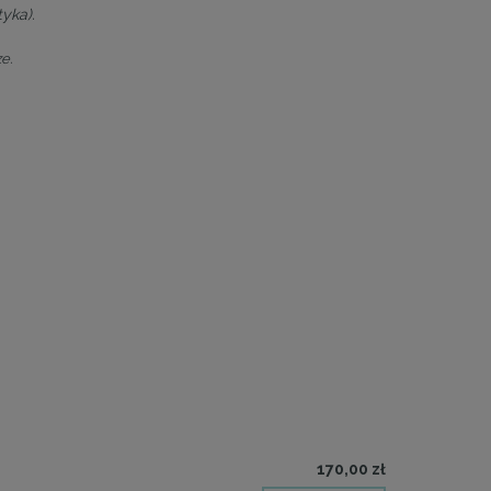
yka).
e.
170,00 zł