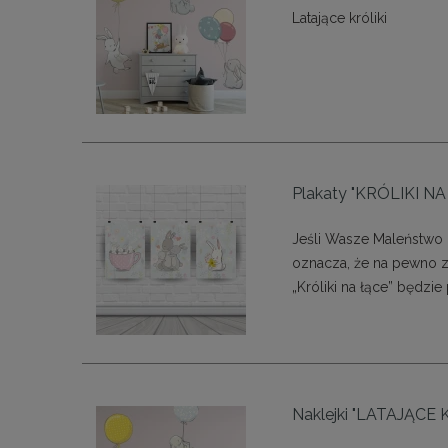
Latające króliki
Plakaty "KRÓLIKI NA
Jeśli Wasze Maleństwo u
oznacza, że na pewno za
„Króliki na łące” będzi
Naklejki "LATAJĄCE 