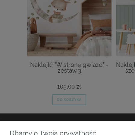
Naklejki "W stronę gwiazd" -
Naklej
zestaw 3
sze
105,00 zł
DO KOSZYKA
O NAS
PŁATNOŚCI I
Dbamy o Twoją prywatność