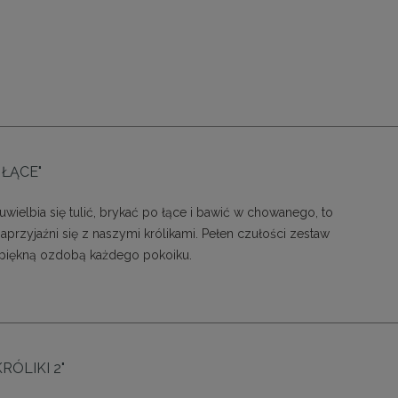
 ŁĄCE"
wielbia się tulić, brykać po łące i bawić w chowanego, to
przyjaźni się z naszymi królikami. Pełen czułości zestaw
e piękną ozdobą każdego pokoiku.
KRÓLIKI 2"