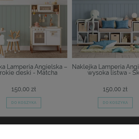
ka Lamperia Angielska –
Naklejka Lamperia Angi
rokie deski - Matcha
wysoka listwa - S
150,00 zł
150,00 zł
DO KOSZYKA
DO KOSZYKA
 DOSTAWA
MOJE KONTO
INF