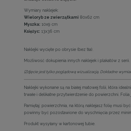
Wymiary naklejek:
Wieloryb ze zwierzątkami
80x62 cm
Myszka:
10x9 cm
Księżyc:
13x36 cm
Naklejki wycięte po obrysie (bez tła).
Możliwość dokupienia innych naklejek i plakatów z serii.
[Zdjęcie jest tylko poglądową wizualizacją. Dokładne wymiar
Naklejki wykonane są na białej matowej folii, która idea
trwałe i delikatne przytwierdzenie do powierzchni. Foli
Pamiętaj: powierzchnia, na którą naklejasz folię musi 
powinny być pozostawione do wyschnięcia przez minim
Produkt wysyłany w kartonowej tubie.