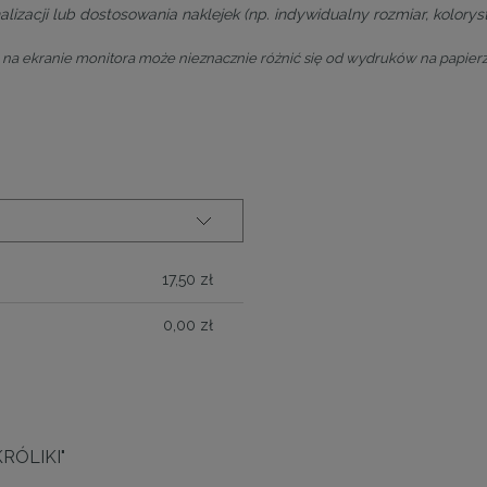
lizacji lub dostosowania naklejek (np. indywidualny rozmiar, koloryst
na ekranie monitora może nieznacznie różnić się od wydruków na papierz
ALNYCH
17,50 zł
0,00 zł
KRÓLIKI"