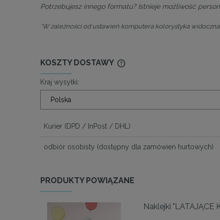
Potrzebujesz innego formatu? Istnieje możliwość persona
*W zależności od ustawień komputera kolorystyka widoczna 
KOSZTY DOSTAWY
Kraj wysyłki:
CENA NIE ZAWIERA EWENTU
KOSZTÓW PŁATNOŚCI
Kurier
(DPD / InPost / DHL)
odbiór osobisty
(dostępny dla zamówień hurtowych)
PRODUKTY POWIĄZANE
Naklejki "LATAJĄCE 