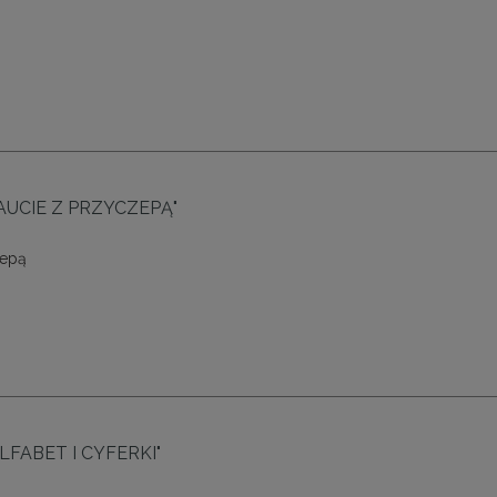
W AUCIE Z PRZYCZEPĄ"
zepą
LFABET I CYFERKI"