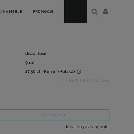
I NA MEBLE
PROMOCJE
duża ilość
9 dni
17,50 zł
- Kurier
(Polska)
sprawdź formy dostawy
Cena nie zawiera ewentualnych
kosztów płatności
DO KOSZYKA
dodaj do przechowalni