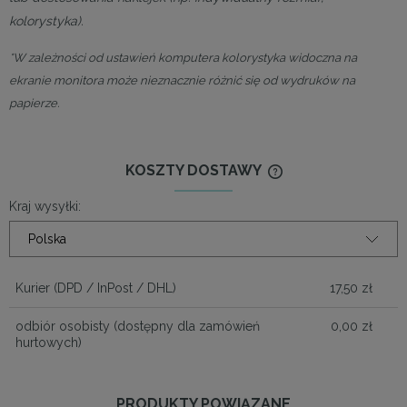
kolorystyka).
*W zależności od ustawień komputera kolorystyka widoczna na
ekranie monitora może nieznacznie różnić się od wydruków na
papierze.
KOSZTY DOSTAWY
CENA NIE ZAWIERA
KOSZTÓW PŁATNOŚ
Kraj wysyłki:
Kurier
(DPD / InPost / DHL)
17,50 zł
odbiór osobisty
(dostępny dla zamówień
0,00 zł
hurtowych)
PRODUKTY POWIĄZANE