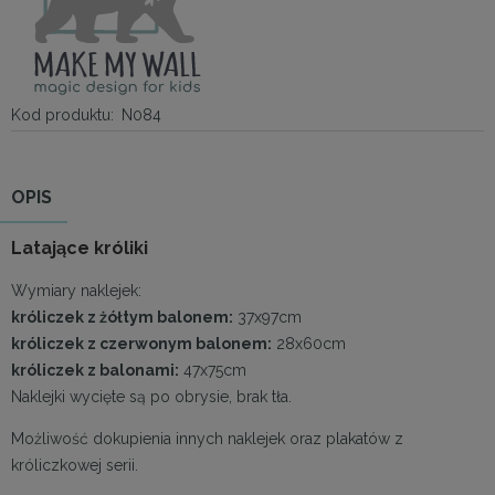
Kod produktu:
N084
OPIS
Latające króliki
Wymiary naklejek:
króliczek z żółtym balonem:
37x97cm
króliczek z czerwonym balonem:
28x60cm
króliczek z balonami:
47x75cm
Naklejki wycięte są po obrysie, brak tła.
Możliwość dokupienia innych naklejek oraz plakatów z
króliczkowej serii.