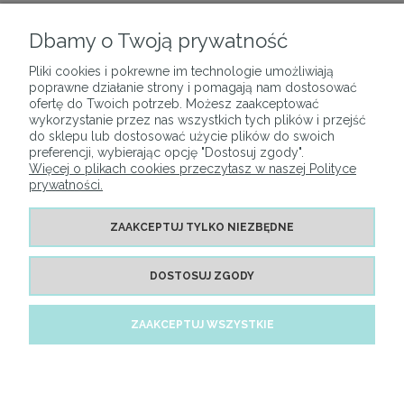
Dbamy o Twoją prywatność
Pliki cookies i pokrewne im technologie umożliwiają
O NAS
poprawne działanie strony i pomagają nam dostosować
ofertę do Twoich potrzeb. Możesz zaakceptować
wykorzystanie przez nas wszystkich tych plików i przejść
PŁATNOŚCI I DOSTAWA
do sklepu lub dostosować użycie plików do swoich
preferencji, wybierając opcję "Dostosuj zgody".
Więcej o plikach cookies przeczytasz w naszej Polityce
MOJE KONTO
prywatności.
ZAAKCEPTUJ TYLKO NIEZBĘDNE
INFORMACJE
DOSTOSUJ ZGODY
POMOC
ZAAKCEPTUJ WSZYSTKIE
©Make My Wall 2026
POKAŻ PEŁNĄ WERSJĘ STRONY