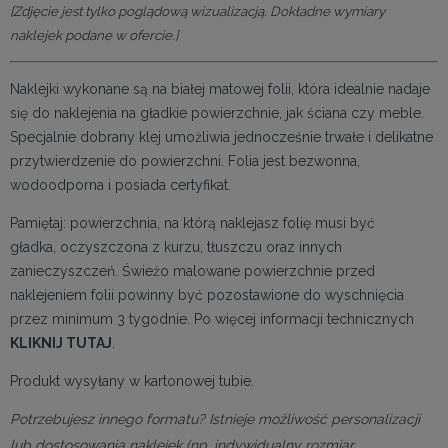
[Zdjęcie jest tylko poglądową wizualizacją. Dokładne wymiary
naklejek podane w ofercie.]
Naklejki wykonane są na białej matowej folii, która idealnie nadaje
się do naklejenia na gładkie powierzchnie, jak ściana czy meble.
Specjalnie dobrany klej umożliwia jednocześnie trwałe i delikatne
przytwierdzenie do powierzchni. Folia jest bezwonna,
wodoodporna i posiada certyfikat.
Pamiętaj: powierzchnia, na którą naklejasz folię musi być
gładka, oczyszczona z kurzu, tłuszczu oraz innych
zanieczyszczeń. Świeżo malowane powierzchnie przed
naklejeniem folii powinny być pozostawione do wyschnięcia
przez minimum 3 tygodnie. Po więcej informacji technicznych
KLIKNIJ TUTAJ
.
Produkt wysyłany w kartonowej tubie.
Potrzebujesz innego formatu? Istnieje możliwość personalizacji
lub dostosowania naklejek (np. indywidualny rozmiar,