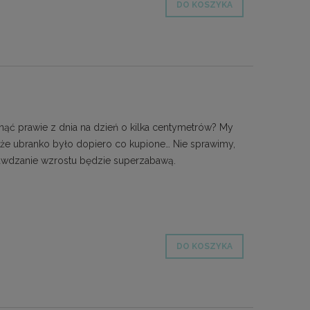
DO KOSZYKA
ąć prawie z dnia na dzień o kilka centymetrów? My
 że ubranko było dopiero co kupione… Nie sprawimy,
prawdzanie wzrostu będzie superzabawą.
DO KOSZYKA