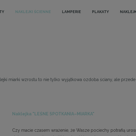
TY
NAKLEJKI ŚCIENNE
LAMPERIE
PLAKATY
NAKLEJK
lejki miarki wzrostu to nie tylko wyjątkowa ozdoba ściany, ale prze
Naklejka "LEŚNE SPOTKANIA–MIARKA"
Czy macie czasem wrażenie, że Wasze pociechy potrafią urosn