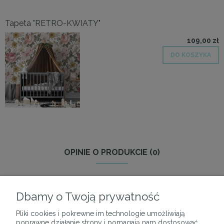
Tapeta "RETRO-KWIATY"
109,00 zł
DO KOSZYKA
OPINIE O PRODUKCIE (0)
Dbamy o Twoją prywatność
Pliki cookies i pokrewne im technologie umożliwiają
O NAS
poprawne działanie strony i pomagają nam dostosować