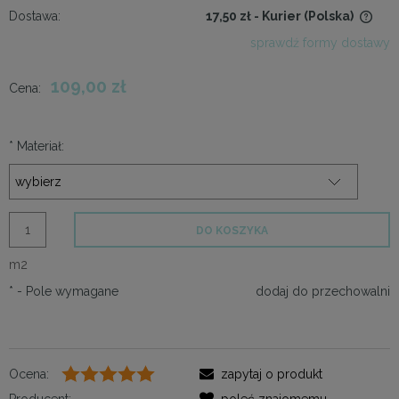
Dostawa:
17,50 zł
- Kurier
(Polska)
Cena nie zawiera ewentualnych kosztów płatności
sprawdź formy dostawy
109,00 zł
Cena:
*
Materiał:
DO KOSZYKA
m2
*
- Pole wymagane
dodaj do przechowalni
Ocena:
zapytaj o produkt
Producent:
poleć znajomemu