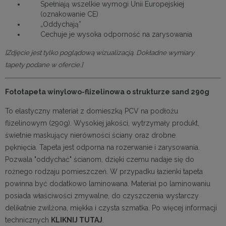
Spełniają wszelkie wymogi Unii Europejskiej
(oznakowanie CE)
„Oddychają”
Cechuje je wysoka odporność na zarysowania
[Zdjęcie jest tylko poglądową wizualizacją. Dokładne wymiary
tapety podane w ofercie.]
Fototapeta winylowo-flizelinowa o strukturze sand 290g
To elastyczny materiał z domieszką PCV na podłożu
flizelinowym (290g). Wysokiej jakości, wytrzymały produkt,
świetnie maskujący nierówności ściany oraz drobne
pęknięcia. Tapeta jest odporna na rozerwanie i zarysowania.
Pozwala "oddychać" ścianom, dzięki czemu nadaje się do
rożnego rodzaju pomieszczeń. W przypadku łazienki tapeta
powinna być dodatkowo laminowana. Materiał po laminowaniu
posiada właściwości zmywalne, do czyszczenia wystarczy
delikatnie zwilżona, miękka i czysta szmatka. Po więcej informacji
technicznych
KLIKNIJ TUTAJ
.