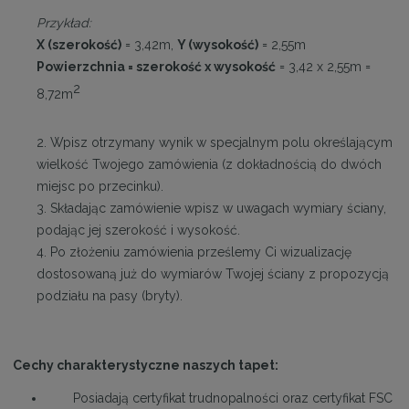
Przykład:
X (szerokość)
= 3,42m,
Y (wysokość)
= 2,55m
Powierzchnia = szerokość x wysokość
= 3,42 x 2,55m =
2
8,72m
2. Wpisz otrzymany wynik w specjalnym polu określającym
wielkość Twojego zamówienia (z dokładnością do dwóch
miejsc po przecinku).
3. Składając zamówienie wpisz w uwagach wymiary ściany,
podając jej szerokość i wysokość.
4. Po złożeniu zamówienia prześlemy Ci wizualizację
dostosowaną już do wymiarów Twojej ściany z propozycją
podziału na pasy (bryty).
Cechy charakterystyczne naszych tapet:
Posiadają certyfikat trudnopalności oraz certyfikat FSC