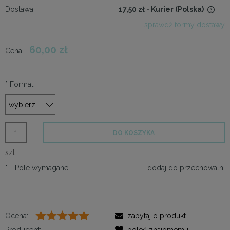
Dostawa:
17,50 zł
- Kurier
(Polska)
Cena nie zawiera ewentualnych kosztów płatności
sprawdź formy dostawy
60,00 zł
Cena:
*
Format:
DO KOSZYKA
szt.
*
- Pole wymagane
dodaj do przechowalni
Ocena:
zapytaj o produkt
Producent:
poleć znajomemu