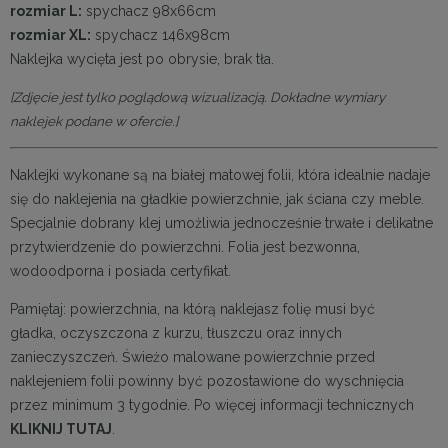
rozmiar L:
spychacz 98x66cm
rozmiar XL:
spychacz 146x98cm
Naklejka wycięta jest po obrysie, brak tła.
[Zdjęcie jest tylko poglądową wizualizacją. Dokładne wymiary
naklejek podane w ofercie.]
Naklejki wykonane są na białej matowej folii, która idealnie nadaje
się do naklejenia na gładkie powierzchnie, jak ściana czy meble.
Specjalnie dobrany klej umożliwia jednocześnie trwałe i delikatne
przytwierdzenie do powierzchni. Folia jest bezwonna,
wodoodporna i posiada certyfikat.
Pamiętaj: powierzchnia, na którą naklejasz folię musi być
gładka, oczyszczona z kurzu, tłuszczu oraz innych
zanieczyszczeń. Świeżo malowane powierzchnie przed
naklejeniem folii powinny być pozostawione do wyschnięcia
przez minimum 3 tygodnie. Po więcej informacji technicznych
KLIKNIJ TUTAJ
.