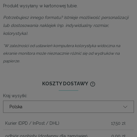
Produkt wysyłany w kartonowej tubie.
Potrzebujesz innego formatu? Istnieje możliwość personalizacji
lub dostosowania naklejek (np. indywidualny rozmiar,
kolorystyka).
*W zależności od ustawień komputera kolorystyka widoczna na
ekranie monitora może nieznacznie różnić się od wydruków na
papierze.
KOSZTY DOSTAWY
CENA NIE ZAWIERA
KOSZTÓW PŁATNOŚ
Kraj wysyłki:
Kurier
(DPD / InPost / DHL)
17,50 zł
odbiór osobisty
(dostępny dla zamówień
0,00 zł