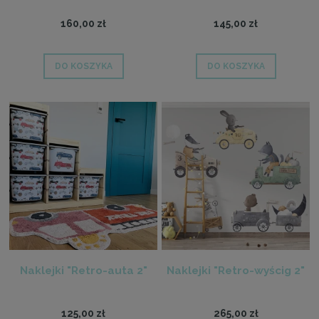
160,00 zł
145,00 zł
DO KOSZYKA
DO KOSZYKA
Naklejki "Retro-auta 2"
Naklejki "Retro-wyścig 2"
125,00 zł
265,00 zł