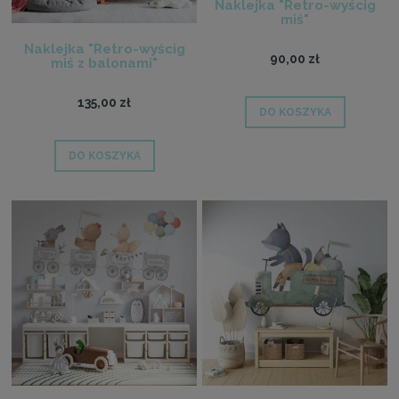
Naklejka "Retro-wyścig
miś"
Naklejka "Retro-wyścig
90,00 zł
miś z balonami"
135,00 zł
DO KOSZYKA
DO KOSZYKA