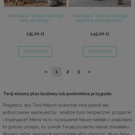
Naklejka "Retro-wyścig
Naklejka "Retro-wyścig
miś na tęczy"
myszka na księżycu"
135,00 zł
145,00 zł
DO KOSZYKA
DO KOSZYKA
«
1
2
3
»
Twój własny plac budowy lub podniebna przygoda
Pragniesz, aby Twój Maluch pokochał swój pokoik ale
jednocześnie ważne jest by wnętrze było bezpieczne, przyjazne
i inspirujące? Mamy na to rozwiązanie! Nasze naklejki z pojazdami
to gotowy przepis, by pokoik Twojej pociechy nabrał charakteru.
Możesz okleić nimi kącik nad łóżkiem albo stworzyć długą trasę