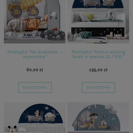
Naklejka "Na budowie –
Naklejka "Retro-wyścig
wywrotka"
lisek w masce XL/XXL"
60,00 zł
195,00 zł
DO KOSZYKA
DO KOSZYKA